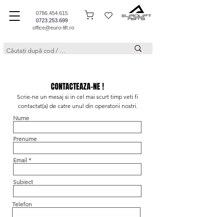
0786.454.615
0723.253.699
office@euro-lift.ro
CONTACTEAZA-NE !
Scrie-ne un mesaj si in cel mai scurt timp veti fi
contactat(a) de catre unul din operatorii nostri.
Nume
Prenume
Email
Subiect
Telefon