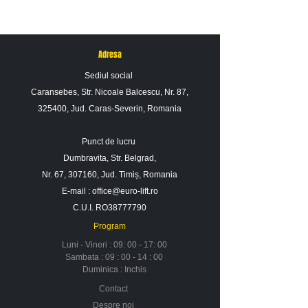
Adresa
Sediul social
Caransebes, Str. Nicoale Balcescu, Nr. 87,
325400, Jud. Caras-Severin, Romania
Punct de lucru
Dumbravita, Str. Belgrad,
Nr. 67, 307160, Jud. Timiș, Romania
E-mail :
office@euro-lift.ro
C.U.I. RO38777790
Program
Luni - Vineri : 09: 00 - 17: 00
Sambata : 09 : 00 - 14 : 00
Duminica : Inchis
Contact
Despre noi