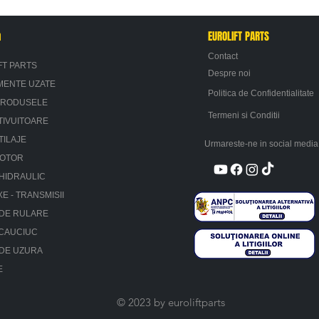
n
EUROLIFT PARTS
Contact
FT PARTS
Despre noi
MENTE UZATE
Politica de Confidentialitate
PRODUSELE
Termeni si Conditii
TIVUITOARE
TILAJE
Urmareste-ne in social media
MOTOR
HIDRAULIC
XE - TRANSMISII
 DE RULARE
 CAUCIUC
 DE UZURA
E
© 2023 by euroliftparts