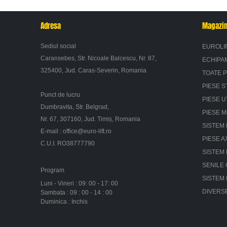
Adresa
Magazi
Sediul social
EUROLI
Caransebes, Str. Nicoale Balcescu, Nr. 87,
ECHIPA
325400, Jud. Caras-Severin, Romania
TOATE 
PIESE S
Punct de lucru
PIESE U
Dumbravita, Str. Belgrad,
PIESE 
Nr. 67, 307160, Jud. Timiș, Romania
SISTEM 
E-mail :
office@euro-lift.ro
PIESE A
C.U.I. RO38777790
SISTEM
SENILE
Program
SISTEM
Luni - Vineri : 09: 00 - 17: 00
DIVERS
Sambata : 09 : 00 - 14 : 00
Duminica : Inchis