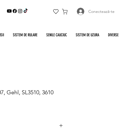
Conectează-te
SII
SISTEM DE RULARE
SENILE CAUCIUC
SISTEM DE UZURA
DIVERSE
7, Gehl, SL3510, 3610