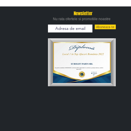
Newsletter
Nu rata ofertele si promotiile noastre
Aboneaza-te