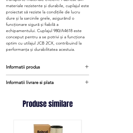
materiale rezistente și durabile, cuplajul este
proiectat să reziste la condițiile de lucru
dure și la sarcinile grele, asigurând o
funcționare sigură și fiabilă a
echipamentului. Cuplajul 980/A4618 este
conceput pentru a se potrivi și a funcționa
optim cu utilajul JCB 2CX, contribuind la
performanța și durabilitatea acestuia.
Informatii produs
Pretul include TVA (19%) fară costurile de
Informatii livrare si plata
livrare
Termen de livrare : 4 - 6 zile
Produsele din stoc sunt, in general,
Produs aftermarket
expediate in termen de 1 - 2 zile lucratoare
Produse similare
Cod produs : 980/A4618
iar termenul de livrare pentru produsele
aduse la comanda variaza intre 1 si 15
zile lucratoare si sunt expediate prin Fan
Courier. Daca preferati livrarea prin
alta firma de curierat, va rugam sa ne