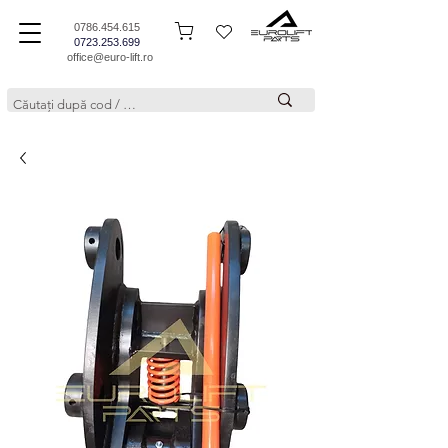
0786.454.615
0723.253.699
office@euro-lift.ro