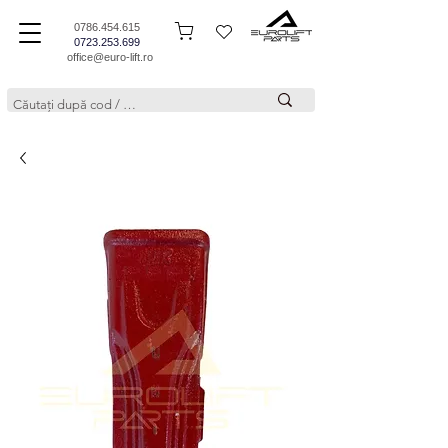
0786.454.615
0723.253.699
office@euro-lift.ro