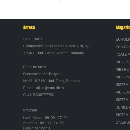
Adresa
Magazi
Sediul social
EUROLI
Caransebes, Str. Nicoale Balcescu, Nr. 87,
ECHIPA
325400, Jud. Caras-Severin, Romania
TOATE 
PIESE S
Punct de lucru
PIESE U
Dumbravita, Str. Belgrad,
PIESE 
Nr. 67, 307160, Jud. Timiș, Romania
SISTEM 
E-mail :
office@euro-lift.ro
PIESE A
C.U.I. RO38777790
SISTEM
SENILE
Program
SISTEM
Luni - Vineri : 09: 00 - 17: 00
DIVERS
Sambata : 09 : 00 - 14 : 00
Duminica : Inchis