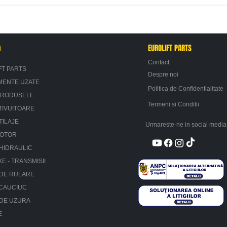
n
EUROLIFT PARTS
Contact
FT PARTS
Despre noi
MENTE UZATE
Politica de Confidentialitate
PRODUSELE
Termeni si Conditii
TIVUITOARE
TILAJE
Urmareste-ne in social media
MOTOR
HIDRAULIC
XE - TRANSMISII
 DE RULARE
 CAUCIUC
 DE UZURA
E