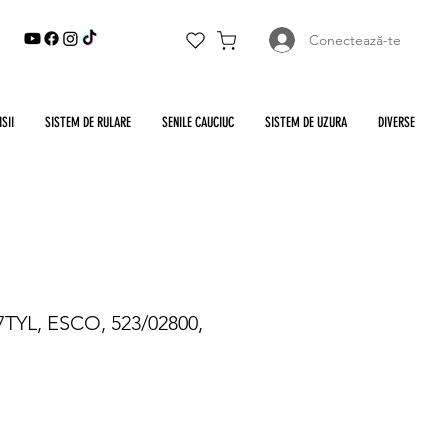
Conectează-te
SII
SISTEM DE RULARE
SENILE CAUCIUC
SISTEM DE UZURA
DIVERSE
7TYL, ESCO, 523/02800,