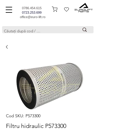
0786.454.615
0723.253.699
office@euro-lift.ro
Cod SKU: P573300
Filtru hidraulic P573300