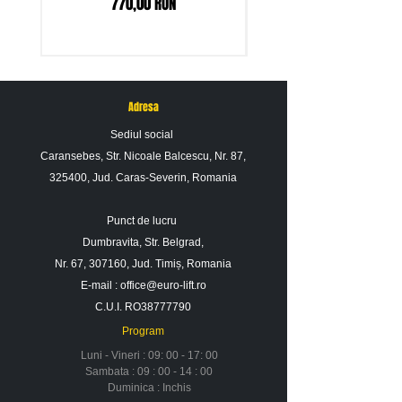
Preț
770,00 RON
ne contactati.
Adresa
Sediul social
Caransebes, Str. Nicoale Balcescu, Nr. 87,
325400, Jud. Caras-Severin, Romania
Punct de lucru
Dumbravita, Str. Belgrad,
Nr. 67, 307160, Jud. Timiș, Romania
E-mail :
office@euro-lift.ro
C.U.I. RO38777790
Program
Luni - Vineri : 09: 00 - 17: 00
Sambata : 09 : 00 - 14 : 00
Duminica : Inchis