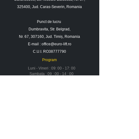
325400, Jud. Caras-Severin, Romania
Punct de lucru
Dumbravita, Str. Belgrad,
Nr. 67, 307160, Jud. Timiș, Romania
E-mail :
office@euro-lift.ro
C.U.I. RO38777790
Program
Luni - Vineri : 09: 00 - 17: 00
Sambata : 09 : 00 - 14 : 00
Duminica : Inchis
Contact
Despre noi
Urmareste-ne in social media