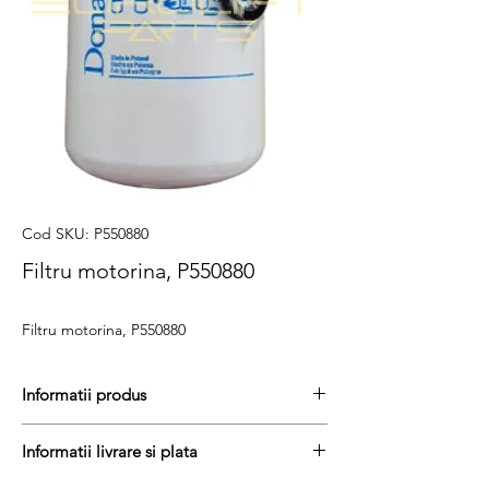
Cod SKU: P550880
Filtru motorina, P550880
Filtru motorina, P550880
Informatii produs
Pretul include TVA (19%) fară costurile de
Informatii livrare si plata
livrare
Termen de livrare : stoc