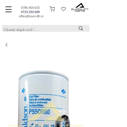
0786.454.615
0723.253.699
office@euro-lift.ro