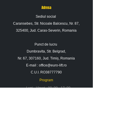
Adresa
Sediul social
Caransebes, Str. Nicoale Balcescu, Nr. 87,
325400, Jud. Caras-Severin, Romania
Punct de lucru
Dumbravita, Str. Belgrad,
Nr. 67, 307160, Jud. Timiș, Romania
E-mail :
office@euro-lift.ro
C.U.I. RO38777790
Program
Luni - Vineri : 09: 00 - 17: 00
Sambata : 09 : 00 - 14 : 00
Duminica : Inchis
Contact
Despre noi
Urmareste-ne in social media