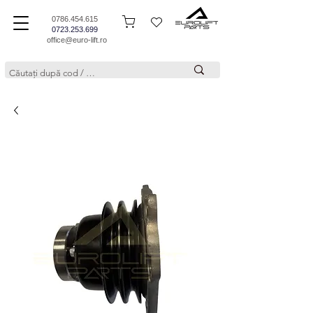
0786.454.615
0723.253.699
office@euro-lift.ro