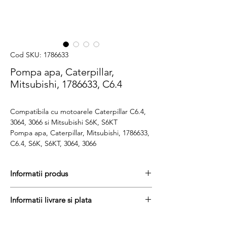
Cod SKU: 1786633
Pompa apa, Caterpillar,
Mitsubishi, 1786633, C6.4
Compatibila cu motoarele Caterpillar C6.4,
3064, 3066 si Mitsubishi S6K, S6KT
Pompa apa, Caterpillar, Mitsubishi, 1786633,
C6.4, S6K, S6KT, 3064, 3066
Informatii produs
Pretul include TVA (19%) fară costurile de
Informatii livrare si plata
livrare
Disponibilitate : stoc
Produsele din stoc sunt, in general,
Produs aftermarket