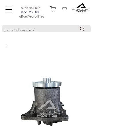
0786.454.615
0723.253.699
office@euro-lift.ro