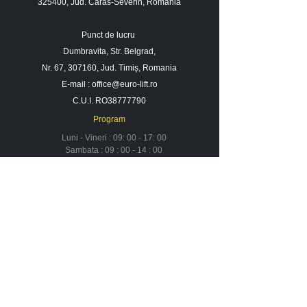
325400, Jud. Caras-Severin, Romania
Punct de lucru
Dumbravita, Str. Belgrad,
Nr. 67, 307160, Jud. Timiș, Romania
E-mail :
office@euro-lift.ro
C.U.I. RO38777790
Program
Luni - Vineri : 09: 00 - 17: 00
Sambata : 09 : 00 - 14 : 00
Duminica : Inchis
Contact
Despre noi
Urmareste-ne in social media