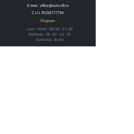
E-mail :
office@euro-lift.ro
C.U.I. RO38777790
Program
Luni - Vineri : 09: 00 - 17: 00
Sambata : 09 : 00 - 14 : 00
Duminica : Inchis
Contact
Despre noi
Urmareste-ne in social media
Newsletter
Nu rata ofertele si promotiile noastre
Aboneaza-te