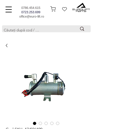
0786.454.615
0723.253.699
office@euro-lift.ro