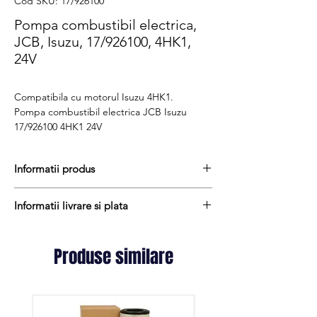
Cod SKU: 17/926100
Pompa combustibil electrica,
JCB, Isuzu, 17/926100, 4HK1,
24V
Compatibila cu motorul Isuzu 4HK1.
Pompa combustibil electrica JCB Isuzu
17/926100 4HK1 24V
Informatii produs
Pretul include TVA (19%) fară costurile de
Informatii livrare si plata
livrare
Disponibilitate : stoc
Produsele din stoc sunt, in general,
Produs aftermarket
expediate in termen de 1 - 2 zile lucratoare
Produse similare
Cod produs : 17/926100
iar termenul de livrare pentru produsele
aduse la comanda variaza intre 1 si 15
zile lucratoare si sunt expediate prin Fan
Courier. Daca preferati livrarea prin