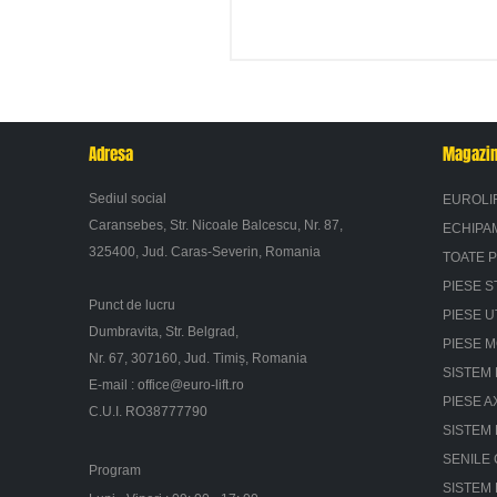
Adresa
Magazi
Sediul social
EUROLI
Caransebes, Str. Nicoale Balcescu, Nr. 87,
ECHIPA
325400, Jud. Caras-Severin, Romania
TOATE 
PIESE S
Punct de lucru
PIESE U
Dumbravita, Str. Belgrad,
PIESE 
Nr. 67, 307160, Jud. Timiș, Romania
SISTEM 
E-mail :
office@euro-lift.ro
PIESE A
C.U.I. RO38777790
SISTEM
SENILE
Program
SISTEM