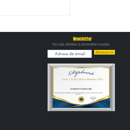
Newsletter
Nu rata ofertele si promotiile noastre
Aboneaza-te