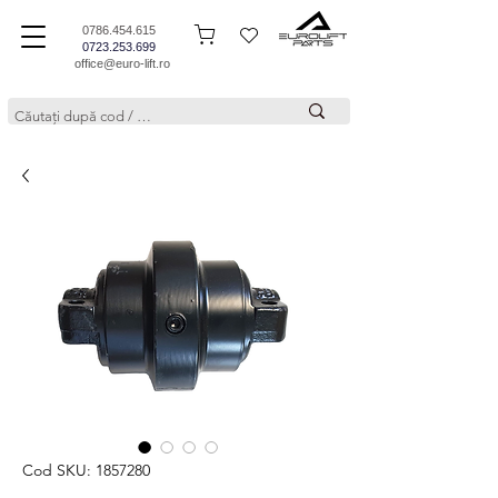
0786.454.615
0723.253.699
office@euro-lift.ro
Cod SKU: 1857280