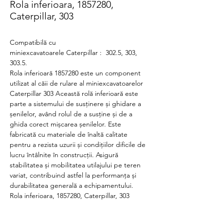
Rola inferioara, 1857280,
Caterpillar, 303
Compatibilă cu
miniexcavatoarele Caterpillar : 302.5, 303,
303.5.
Rola inferioară 1857280 este un component
utilizat al căii de rulare al miniexcavatoarelor
Caterpillar 303 Această rolă inferioară este
parte a sistemului de susținere și ghidare a
șenilelor, având rolul de a susține și de a
ghida corect mișcarea șenilelor. Este
fabricată cu materiale de înaltă calitate
pentru a rezista uzurii și condițiilor dificile de
lucru întâlnite în construcții. Asigură
stabilitatea și mobilitatea utilajului pe teren
variat, contribuind astfel la performanța și
durabilitatea generală a echipamentului.
Rola inferioara, 1857280, Caterpillar, 303