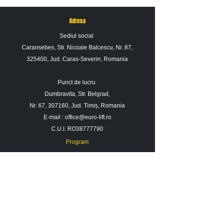
Adresa
Sediul social
Caransebes, Str. Nicoale Balcescu, Nr. 87,
325400, Jud. Caras-Severin, Romania
Punct de lucru
Dumbravita, Str. Belgrad,
Nr. 67, 307160, Jud. Timiș, Romania
E-mail :
office@euro-lift.ro
C.U.I. RO38777790
Program
Luni - Vineri : 09: 00 - 17: 00
Sambata : 09 : 00 - 14 : 00
Duminica : Inchis
Contact
Despre noi