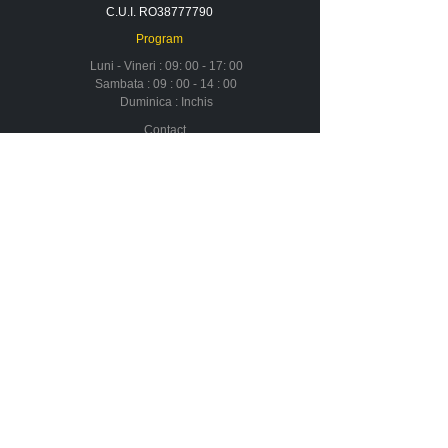
C.U.I. RO38777790
Program
Luni - Vineri : 09: 00 - 17: 00
Sambata : 09 : 00 - 14 : 00
Duminica : Inchis
Contact
Despre noi
Urmareste-ne in social media
Newsletter
Nu rata ofertele si promotiile noastre
Aboneaza-te