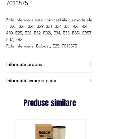
7013575
Rola inferioara este compatibila cu modelele
: 225, 325, 328, 329, 331, 334, 335, 425, 428,
430, E25, E26, E32, E32i, E34, E35, E35i, E35Z,
E37, E42.
Rola inferioara, Bobcat, E25, 7013575
Informatii produs
Pretul include TVA (19%) fară costurile de
Informatii livrare si plata
livrare
Termne de livrare : 7 - 9 zile
Produsele din stoc sunt, in general,
Produs aftermarket
expediate in termen de 1 - 2 zile lucratoare
Produse similare
Cod produs : 7013575
iar termenul de livrare pentru produsele
aduse la comanda variaza intre 1 si 15
zile lucratoare si sunt expediate prin Fan
Courier. Daca preferati livrarea prin
alta firma de curierat, va rugam sa ne
contactati.