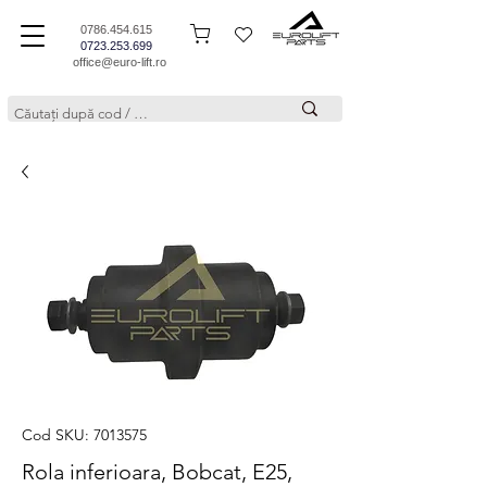
0786.454.615
0723.253.699
office@euro-lift.ro
Cod SKU: 7013575
Rola inferioara, Bobcat, E25,