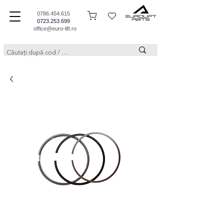
0786.454.615
0723.253.699
office@euro-lift.ro