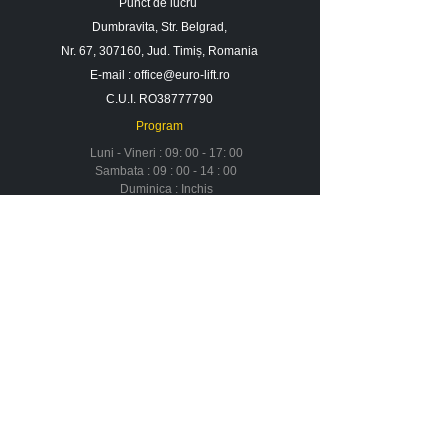
Punct de lucru
Dumbravita, Str. Belgrad,
Nr. 67, 307160, Jud. Timiș, Romania
E-mail :
office@euro-lift.ro
C.U.I. RO38777790
Program
Luni - Vineri : 09: 00 - 17: 00
Sambata : 09 : 00 - 14 : 00
Duminica : Inchis
Contact
Despre noi
Urmareste-ne in social media
Newsletter