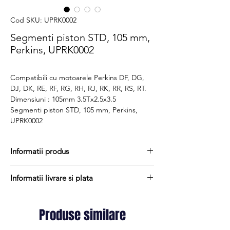
Cod SKU: UPRK0002
Segmenti piston STD, 105 mm,
Perkins, UPRK0002
Compatibili cu motoarele Perkins DF, DG,
DJ, DK, RE, RF, RG, RH, RJ, RK, RR, RS, RT.
Dimensiuni : 105mm 3.5Tx2.5x3.5
Segmenti piston STD, 105 mm, Perkins,
UPRK0002
Informatii produs
Pretul include TVA (19%) fară costurile de
Informatii livrare si plata
livrare
Disponibilitate : stoc
Produsele din stoc sunt, in general,
Produs aftermarket
expediate in termen de 1 - 2 zile lucratoare
Produse similare
Cod produs : UPRK0002
iar termenul de livrare pentru produsele
aduse la comanda variaza intre 1 si 15