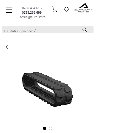
0786.454.615
0723.253.699
office@euro-lift.ro