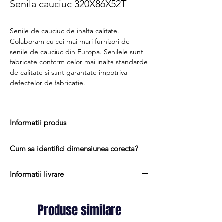
Senila cauciuc 320X86X52T
Senile de cauciuc de inalta calitate.
Colaboram cu cei mai mari furnizori de
senile de cauciuc din Europa. Senilele sunt
fabricate conform celor mai inalte standarde
de calitate si sunt garantate impotriva
defectelor de fabricatie.
Informatii produs
Senile de cauciuc sunt realizate dintr-
Cum sa identifici dimensiunea corecta?
un amestec de cauciuc natural si cauciuc
sintetic cu adaos de substante chimice anti-
Pentru a afla dimensiunea senilei de
abrazive pentru a reduce rata de uzura prin
Informatii livrare
cauciuc, urmati acesti trei pasi simpli:
frecare pe unele suprafețe abrazive sau
masurați latimea senilei in mm = prima
Termenul de livrare pentru senilele de
compacte.
masuratoare de ex. 320 mm
cauciuc variaza intre 1 si 10 zile lucratoare.
In interiorul sinelor de cauciuc gasim un
Produse similare
masurati distanta dintre centrul dintelui
Transportul este gratuit oriunde in Romania
miez format din cabluri de otel de
si centrul urmatorului dinte = a doua