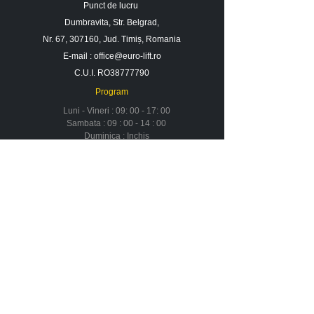
Punct de lucru
Dumbravita, Str. Belgrad,
Nr. 67, 307160, Jud. Timiș, Romania
E-mail :
office@euro-lift.ro
C.U.I. RO38777790
Program
Luni - Vineri : 09: 00 - 17: 00
Sambata : 09 : 00 - 14 : 00
Duminica : Inchis
Contact
Despre noi
Urmareste-ne in social media