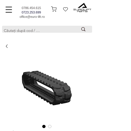
0786.454.615
0723.253.699
office@euro-lift.ro