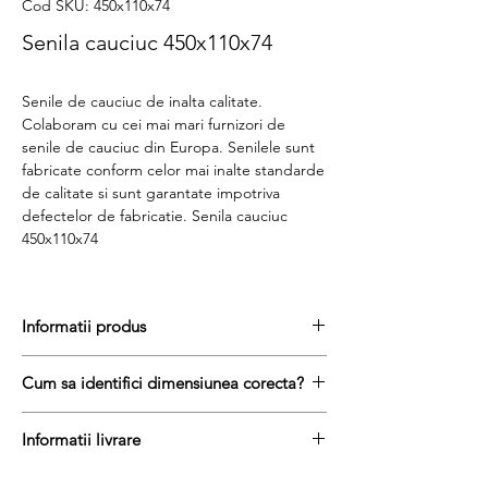
Cod SKU: 450x110x74
Senila cauciuc 450x110x74
Senile de cauciuc de inalta calitate.
Colaboram cu cei mai mari furnizori de
senile de cauciuc din Europa. Senilele sunt
fabricate conform celor mai inalte standarde
de calitate si sunt garantate impotriva
defectelor de fabricatie. Senila cauciuc
450x110x74
Informatii produs
Pretul include TVA (19%) fară costurile de
Cum sa identifici dimensiunea corecta?
livrare
Disponibilitate : stoc
Pentru a afla dimensiunea senilei de
Produs aftermarket
Informatii livrare
cauciuc, urmati acesti trei pasi simpli:
Stocul si pretul afisat nu se actualizeaza in
masurați latimea senilei in mm = prima
Termenul de livrare pentru senilele de
timp real si reprezinta stocul si pretul