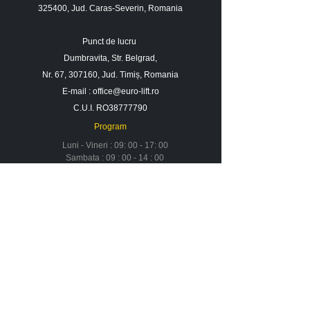
325400, Jud. Caras-Severin, Romania
Punct de lucru
Dumbravita, Str. Belgrad,
Nr. 67, 307160, Jud. Timiș, Romania
E-mail :
office@euro-lift.ro
C.U.I. RO38777790
Program
Luni - Vineri : 09: 00 - 17: 00
Sambata : 09 : 00 - 14 : 00
Duminica : Inchis
Contact
Despre noi
Urmareste-ne in social media