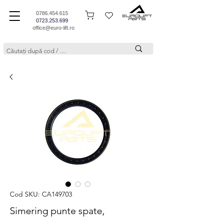
0786.454.615
0723.253.699
office@euro-lift.ro
Cod SKU: CA149703
Simering punte spate,