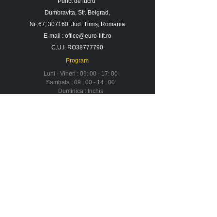
Punct de lucru
Dumbravita, Str. Belgrad,
Nr. 67, 307160, Jud. Timiș, Romania
E-mail :
office@euro-lift.ro
C.U.I. RO38777790
Program
Luni - Vineri : 09: 00 - 17: 00
Sambata : 09 : 00 - 14 : 00
Duminica : Inchis
Contact
Despre noi
Urmareste-ne in social media
Newsletter