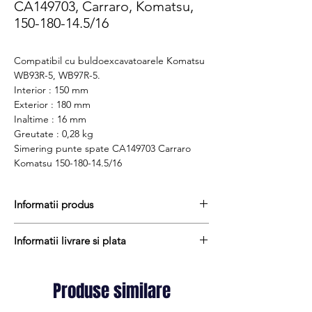
CA149703, Carraro, Komatsu,
150-180-14.5/16
Compatibil cu buldoexcavatoarele Komatsu
WB93R-5, WB97R-5.
Interior : 150 mm
Exterior : 180 mm
Inaltime : 16 mm
Greutate : 0,28 kg
Simering punte spate CA149703 Carraro
Komatsu 150-180-14.5/16
Informatii produs
Pretul include TVA (19%) fară costurile de
Informatii livrare si plata
livrare
Termen de livrare : stoc
Produsele din stoc sunt, in general,
Produs Carraro
expediate in termen de 1 - 2 zile lucratoare
Produse similare
Cod produs : CA149703
iar termenul de livrare pentru produsele
aduse la comanda variaza intre 1 si 15