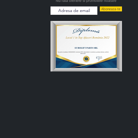
Nu rata ofertele si promotiile noastre
Aboneaza-te