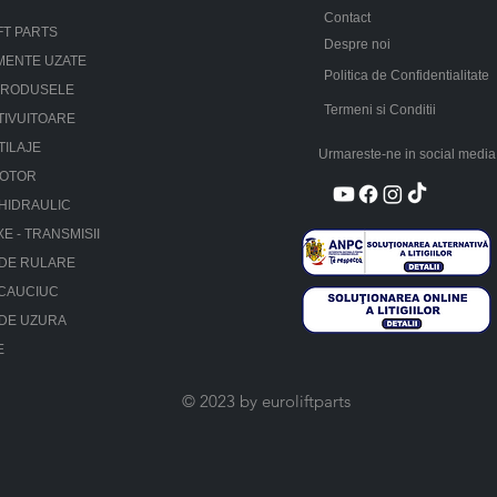
Contact
FT PARTS
Despre noi
MENTE UZATE
Politica de Confidentialitate
PRODUSELE
Termeni si Conditii
TIVUITOARE
TILAJE
Urmareste-ne in social media
MOTOR
HIDRAULIC
XE - TRANSMISII
 DE RULARE
 CAUCIUC
 DE UZURA
E
© 2023 by euroliftparts