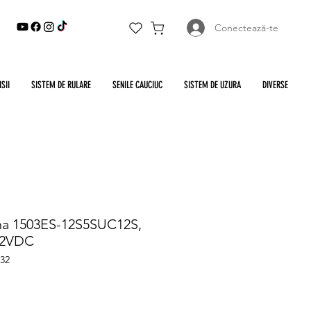
Conectează-te
SII
SISTEM DE RULARE
SENILE CAUCIUC
SISTEM DE UZURA
DIVERSE
na 1503ES-12S5SUC12S,
12VDC
32