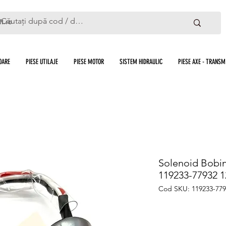
ft.ro
OARE
PIESE UTILAJE
PIESE MOTOR
SISTEM HIDRAULIC
PIESE AXE - TRANSMI
Solenoid Bobi
119233-77932 
Cod SKU: 119233-779