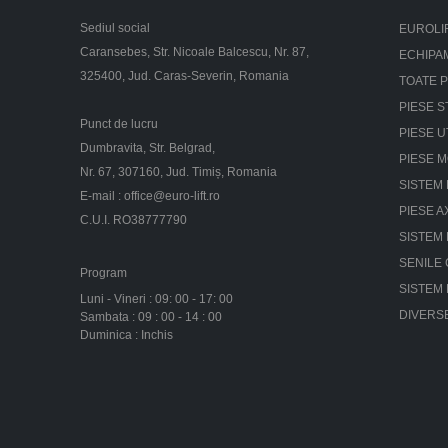
Sediul social
EUROLI
Caransebes, Str. Nicoale Balcescu, Nr. 87,
ECHIPA
325400, Jud. Caras-Severin, Romania
TOATE 
PIESE S
Punct de lucru
PIESE U
Dumbravita, Str. Belgrad,
PIESE 
Nr. 67, 307160, Jud. Timiș, Romania
SISTEM 
E-mail :
office@euro-lift.ro
PIESE A
C.U.I. RO38777790
SISTEM
SENILE
Program
SISTEM
Luni - Vineri : 09: 00 - 17: 00
DIVERS
Sambata : 09 : 00 - 14 : 00
Duminica : Inchis