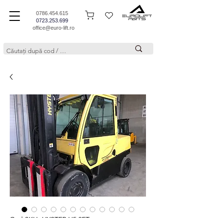
0786.454.615
0723.253.699
office@euro-lift.ro