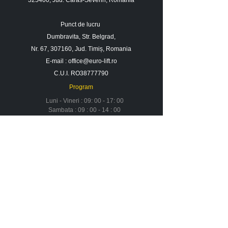
325400, Jud. Caras-Severin, Romania
Ore contor
3.186 o
Punct de lucru
Dumbravita, Str. Belgrad,
Nr. 67, 307160, Jud. Timiș, Romania
E-mail :
office@euro-lift.ro
C.U.I. RO38777790
Program
Luni - Vineri : 09: 00 - 17: 00
Sambata : 09 : 00 - 14 : 00
Duminica : Inchis
Contact
Despre noi
Urmareste-ne in social media