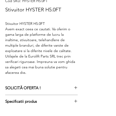
Cod SKU: HYSTER H5.0FT
Stivuitor HYSTER H5.0FT
Stivuitor HYSTER H5.0FT
Avem exact ceea ce cautati. Va oferim o
gama larga de platforme de lucru la
inaltime, stivuitoare, telehandlere de
multiple branduri, de diferite varste de
exploatare si la diferite nivele de calitate.
Utilajele de la Eurolift Parts SRL trec prin
verificari riguroase. Impreuna va vom ghida
sa alegeti cea mai buna solutie pentru
afacerea dvs.
SOLICITĂ OFERTA !
Specificatii produs
Numărul ref.
AE62393