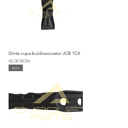
Dinte cupa buldoexcvator JCB 1CX
Preț
42,00 RON
stoc