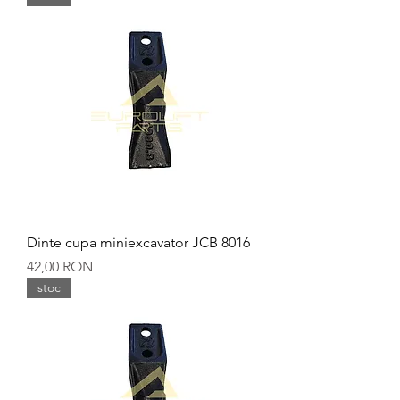
Dinte cupa miniexcavator JCB 8016
Preț
42,00 RON
stoc