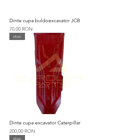
Dinte cupa buldoexcavator JCB
Preț
70,00 RON
stoc
Dinte cupa excavator Caterpillar
Preț
200,00 RON
stoc