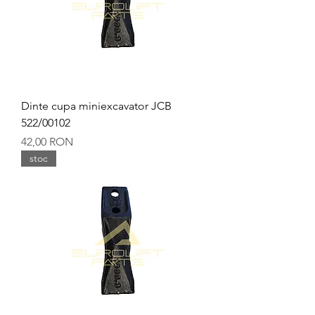
Dinte cupa miniexcavator JCB
522/00102
Preț
42,00 RON
stoc