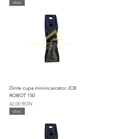
stoc
Dinte cupa miniincarcator JCB
ROBOT 150
Preț
42,00 RON
stoc