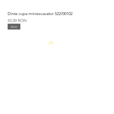
Dinte cupa miniexcavator 522/00102
Preț
42,00 RON
stoc
Dinte cupa central JCB 550
Preț
70,00 RON