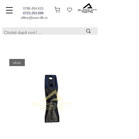
0786.454.615
0723.253.699
office@euro-lift.ro
stoc