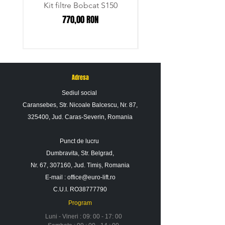
Kit filtre Bobcat S150
Pentru informatii suplimentare nu ezitati sa
Preț
770,00 RON
ne contactati.
Adresa
Sediul social
Caransebes, Str. Nicoale Balcescu, Nr. 87,
325400, Jud. Caras-Severin, Romania
Punct de lucru
Dumbravita, Str. Belgrad,
Nr. 67, 307160, Jud. Timiș, Romania
E-mail :
office@euro-lift.ro
C.U.I. RO38777790
Program
Luni - Vineri : 09: 00 - 17: 00