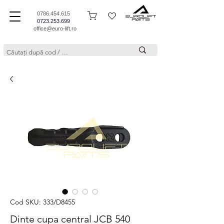
0786.454.615
0723.253.699
office@euro-lift.ro
Cod SKU: 333/D8455
Dinte cupa central JCB 540