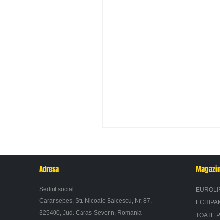
Adresa
Magazi
Sediul social
EUROLI
Caransebes, Str. Nicoale Balcescu, Nr. 87,
ECHIPA
325400, Jud. Caras-Severin, Romania
TOATE 