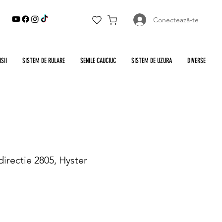
Conectează-te
SII
SISTEM DE RULARE
SENILE CAUCIUC
SISTEM DE UZURA
DIVERSE
irectie 2805, Hyster