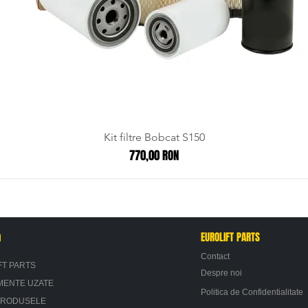
Kit filtre Bobcat S150
Preț
770,00 RON
n
EUROLIFT PARTS
Contact
FT PARTS
Despre noi
MENTE UZATE
Politica de Confidentialitate
PRODUSELE