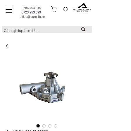
0786.454.615
0723.253.699
office@euro-lift.ro