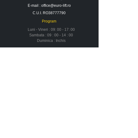
E-mail :
office@euro-lift.ro
C.U.I. RO38777790
Program
Luni - Vineri : 09: 00 - 17: 00
Sambata : 09 : 00 - 14 : 00
Duminica : Inchis
Contact
Despre noi
Urmareste-ne in social media
Newsletter
Nu rata ofertele si promotiile noastre
Aboneaza-te