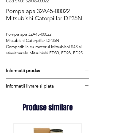
Cod SKU: 32A45-00022
Pompa apa 32A45-00022
Mitsubishi Caterpillar DP35N
Pompa apa 32A45-00022
Mitsubishi Caterpillar DP35N
Compatibila cu motorul Mitsubishi S4S si
stivuitoarele Mitsubishi FD30, FD28, FD25.
Informatii produs
Pretul include TVA (19%) fară costurile de
Informatii livrare si plata
livrare
Disponibilitate : stoc
Produsele din stoc sunt, in general,
Produs aftermarket
expediate in termen de 1 - 2 zile lucratoare
Produse similare
Cod produs : 32A45-00022
iar termenul de livrare pentru produsele
aduse la comanda variaza intre 1 si 15
zile lucratoare si sunt expediate prin Fan
Courier. Daca preferati livrarea prin