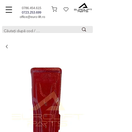
0786.454.615
0723.253.699
office@euro-lift.ro