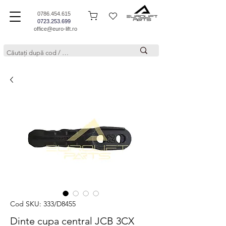
0786.454.615
0723.253.699
office@euro-lift.ro
Cod SKU: 333/D8455
Dinte cupa central JCB 3CX