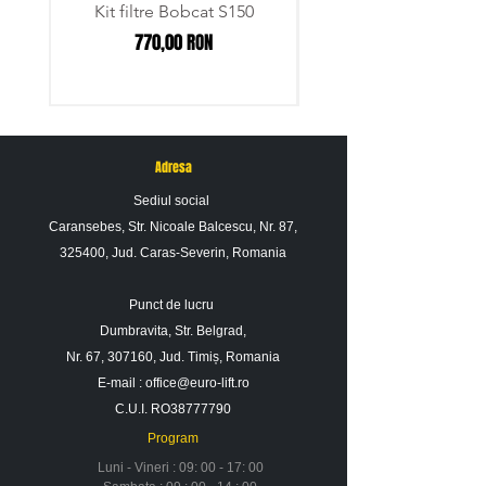
Kit filtre Bobcat S150
Pentru informatii suplimentare nu ezitati sa
Preț
770,00 RON
ne contactati.
Adresa
Sediul social
Caransebes, Str. Nicoale Balcescu, Nr. 87,
325400, Jud. Caras-Severin, Romania
Punct de lucru
Dumbravita, Str. Belgrad,
Nr. 67, 307160, Jud. Timiș, Romania
E-mail :
office@euro-lift.ro
C.U.I. RO38777790
Program
Luni - Vineri : 09: 00 - 17: 00