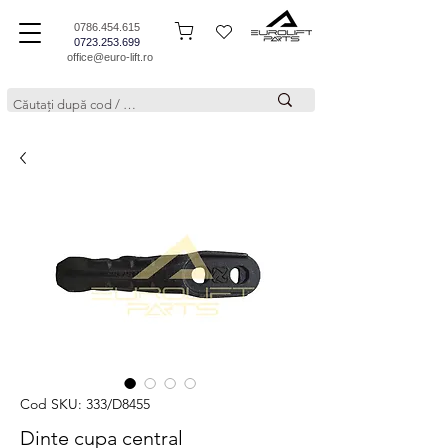
0786.454.615
0723.253.699
office@euro-lift.ro
Cod SKU: 333/D8455
Dinte cupa central