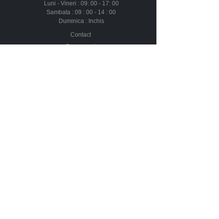
Luni - Vineri : 09: 00 - 17: 00
Sambata : 09 : 00 - 14 : 00
Duminica : Inchis
Contact
Despre noi
Urmareste-ne in social media
Newsletter
Nu rata ofertele si promotiile noastre
Aboneaza-te