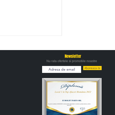
Newsletter
Nu rata ofertele si promotiile noastre
Aboneaza-te