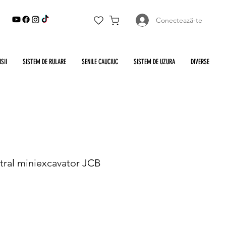
Conectează-te
SII
SISTEM DE RULARE
SENILE CAUCIUC
SISTEM DE UZURA
DIVERSE
tral miniexcavator JCB