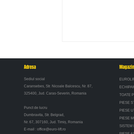
Adresa
Magazi
Sediul social
EUROLI
Caransebes, Str. Nicoale Balcescu, Nr. 87,
ECHIPA
325400, Jud. Caras-Severin, Romania
TOATE 
PIESE S
Punct de lucru
PIESE U
Dumbravita, Str. Belgrad,
PIESE 
Nr. 67, 307160, Jud. Timiș, Romania
SISTEM 
E-mail :
office@euro-lift.ro
PIESE A