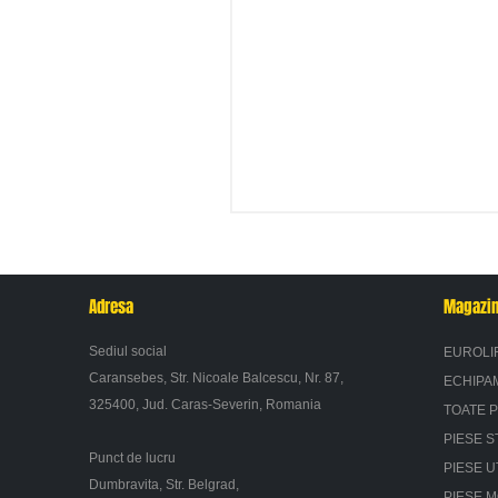
Adresa
Magazi
Sediul social
EUROLI
Caransebes, Str. Nicoale Balcescu, Nr. 87,
ECHIPA
325400, Jud. Caras-Severin, Romania
TOATE 
PIESE S
Punct de lucru
PIESE U
Dumbravita, Str. Belgrad,
PIESE 