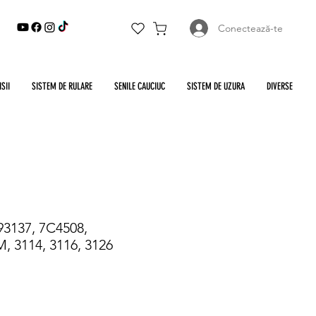
Conectează-te
SII
SISTEM DE RULARE
SENILE CAUCIUC
SISTEM DE UZURA
DIVERSE
3137, 7C4508,
M, 3114, 3116, 3126