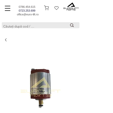
0786.454.615
0723.253.699
office@euro-lift.ro