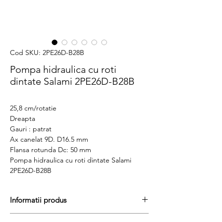
Cod SKU: 2PE26D-B28B
Pompa hidraulica cu roti
dintate Salami 2PE26D-B28B
25,8 cm/rotatie
Dreapta
Gauri : patrat
Ax canelat 9D. D16.5 mm
Flansa rotunda Dc: 50 mm
Pompa hidraulica cu roti dintate Salami
2PE26D-B28B
Informatii produs
Pretul include TVA (19%) fară costurile de