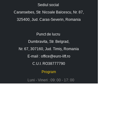
Sediul social
Caransebes, Str. Nicoale Balcescu, Nr. 87,
325400, Jud. Caras-Severin, Romania
Punct de lucru
Dumbravita, Str. Belgrad,
Nr. 67, 307160, Jud. Timiș, Romania
E-mail :
office@euro-lift.ro
C.U.I. RO38777790
Program
Luni - Vineri : 09: 00 - 17: 00
Sambata : 09 : 00 - 14 : 00
Duminica : Inchis
Contact
Despre noi
Urmareste-ne in social media