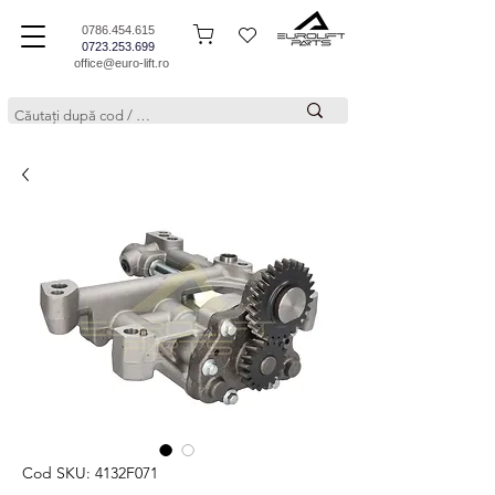
0786.454.615
0723.253.699
office@euro-lift.ro
Cod SKU: 4132F071