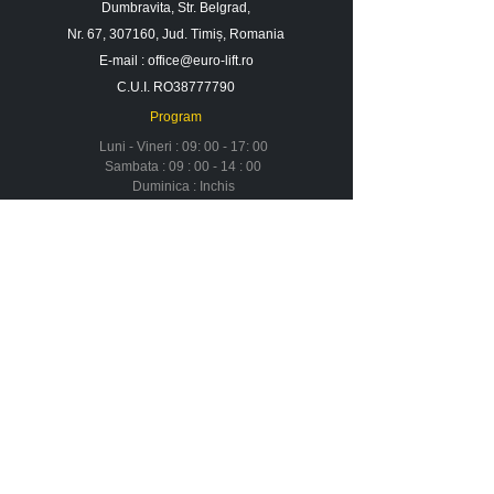
Dumbravita, Str. Belgrad,
Nr. 67, 307160, Jud. Timiș, Romania
E-mail :
office@euro-lift.ro
C.U.I. RO38777790
Program
Luni - Vineri : 09: 00 - 17: 00
Sambata : 09 : 00 - 14 : 00
Duminica : Inchis
Contact
Despre noi
Urmareste-ne in social media
Newsletter
Nu rata ofertele si promotiile noastre