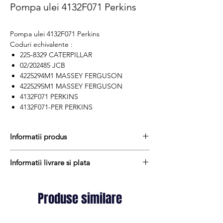
Pompa ulei 4132F071 Perkins
Pompa ulei 4132F071 Perkins
Coduri echivalente :
225-8329 CATERPILLAR
02/202485 JCB
4225294M1 MASSEY FERGUSON
4225295M1 MASSEY FERGUSON
4132F071 PERKINS
4132F071-PER PERKINS
Informatii produs
Pretul include TVA (19%) fară costurile de
Informatii livrare si plata
livrare
Termen de livrare : stoc
Produsele din stoc sunt, in general,
Produs aftermarket
expediate in termen de 1 - 2 zile lucratoare
Produse similare
Cod produs : 4132F071
iar termenul de livrare pentru produsele
Stocul si pretul afisat nu se actualizeaza in
aduse la comanda variaza intre 1 si 15
timp real si reprezinta stocul si pretul
zile lucratoare si sunt expediate prin Fan