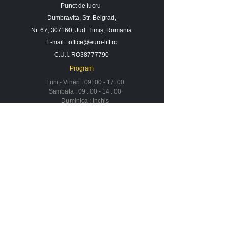
Punct de lucru
Dumbravita, Str. Belgrad,
Nr. 67, 307160, Jud. Timiș, Romania
E-mail :
office@euro-lift.ro
C.U.I. RO38777790
Program
Luni - Vineri : 09: 00 - 17: 00
Sambata : 09 : 00 - 14 : 00
Duminica : Inchis
Contact
Despre noi
Urmareste-ne in social media