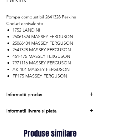
Perkins
Pompa combustibil 2641328 Perkins
Coduri echivalente :
1752 LANDINI
25061524 MASSEY FERGUSON
25066404 MASSEY FERGUSON
2641328 MASSEY FERGUSON
461-175 MASSEY FERGUSON
7971116 MASSEY FERGUSON
AK-104 MASSEY FERGUSON
FP175 MASSEY FERGUSON
Informatii produs
Pretul include TVA (19%) fară costurile de
Informatii livrare si plata
livrare
Termen de livrare : stoc
Produsele din stoc sunt, in general,
Produs aftermarket
expediate in termen de 1 - 2 zile lucratoare
Produse similare
Cod produs : 2641328
iar termenul de livrare pentru produsele
Stocul si pretul afisat nu se actualizeaza in