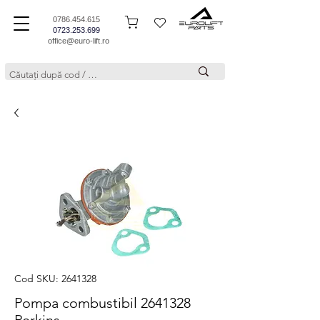
0786.454.615
0723.253.699
office@euro-lift.ro
Cod SKU: 2641328
Pompa combustibil 2641328