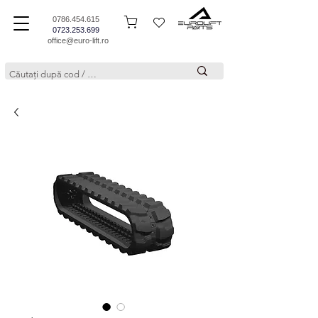
0786.454.615
0723.253.699
office@euro-lift.ro