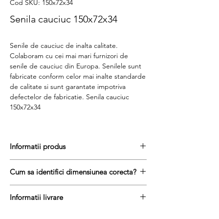
Cod SKU: 150x72x34
Senila cauciuc 150x72x34
Senile de cauciuc de inalta calitate.
Colaboram cu cei mai mari furnizori de
senile de cauciuc din Europa. Senilele sunt
fabricate conform celor mai inalte standarde
de calitate si sunt garantate impotriva
defectelor de fabricatie. Senila cauciuc
150x72x34
Informatii produs
Pretul include TVA (19%) fară costurile de
Cum sa identifici dimensiunea corecta?
livrare
Disponibilitate : stoc
Pentru a afla dimensiunea senilei de
Produs aftermarket
Informatii livrare
cauciuc, urmati acesti trei pasi simpli:
Stocul si pretul afisat nu se actualizeaza in
masurați latimea senilei in mm = prima
Termenul de livrare pentru senilele de
timp real si reprezinta stocul si pretul