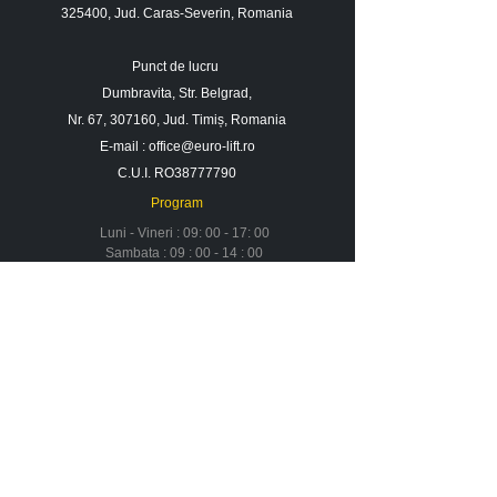
325400, Jud. Caras-Severin, Romania
Punct de lucru
Dumbravita, Str. Belgrad,
Nr. 67, 307160, Jud. Timiș, Romania
E-mail :
office@euro-lift.ro
C.U.I. RO38777790
Program
Luni - Vineri : 09: 00 - 17: 00
Sambata : 09 : 00 - 14 : 00
Duminica : Inchis
Contact
Despre noi
Urmareste-ne in social media