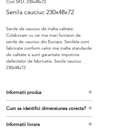
Cod SKU: 230x48x72
Senila cauciuc 230x48x72
Senile de cauciuc de inalta calitate.
Colaboram cu cei mai mari furnizori de
senile de cauciuc din Europa. Senilele sunt
fabricate conform celor mai inalte standarde
de calitate si sunt garantate impotriva
defectelor de fabricatie. Senila cauciuc
230x48x72
Informatii produs
Pretul include TVA (19%) fară costurile de
Cum sa identifici dimensiunea corecta?
livrare
Disponibilitate : stoc
Pentru a afla dimensiunea senilei de
Produs aftermarket
Informatii livrare
cauciuc, urmati acesti trei pasi simpli:
Stocul si pretul afisat nu se actualizeaza in
masurați latimea senilei in mm = prima
Termenul de livrare pentru senilele de
timp real si reprezinta stocul si pretul