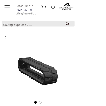
0786.454.615
0723.253.699
office@euro-lift.ro