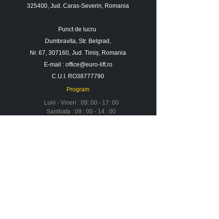
325400, Jud. Caras-Severin, Romania
Punct de lucru
Dumbravita, Str. Belgrad,
Nr. 67, 307160, Jud. Timiș, Romania
E-mail :
office@euro-lift.ro
C.U.I. RO38777790
Program
Luni - Vineri : 09: 00 - 17: 00
Sambata : 09 : 00 - 14 : 00
Duminica : Inchis
Contact
Despre noi
Urmareste-ne in social media