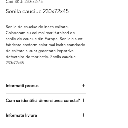
Cod SKU: 230x72x45
Senila cauciuc 230x72x45
Senile de cauciuc de inalta calitate.
Colaboram cu cei mai mari furnizori de
senile de cauciuc din Europa. Senilele sunt
fabricate conform celor mai inalte standarde
de calitate si sunt garantate impotriva
defectelor de fabricatie. Senila cauciuc
230x72x45
Informatii produs
Pretul include TVA (19%) fară costurile de
Cum sa identifici dimensiunea corecta?
livrare
Disponibilitate : stoc
Pentru a afla dimensiunea senilei de
Produs aftermarket
Informatii livrare
cauciuc, urmati acesti trei pasi simpli:
Stocul si pretul afisat nu se actualizeaza in
masurați latimea senilei in mm = prima
Termenul de livrare pentru senilele de
timp real si reprezinta stocul si pretul