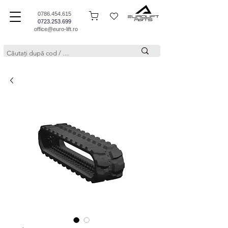
0786.454.615
0723.253.699
office@euro-lift.ro