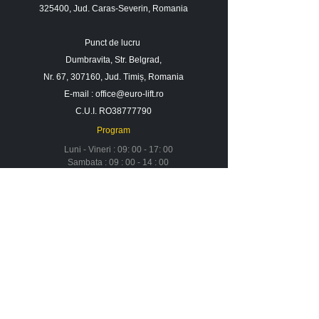
325400, Jud. Caras-Severin, Romania
Punct de lucru
Dumbravita, Str. Belgrad,
Nr. 67, 307160, Jud. Timiș, Romania
E-mail :
office@euro-lift.ro
C.U.I. RO38777790
Program
Luni - Vineri : 09: 00 - 17: 00
Sambata : 09 : 00 - 14 : 00
Duminica : Inchis
Contact
Despre noi
Urmareste-ne in social media