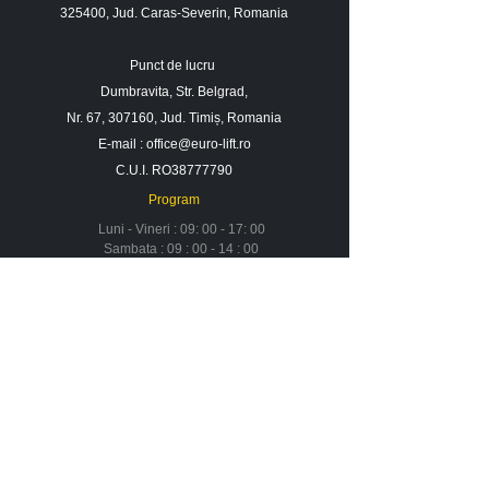
325400, Jud. Caras-Severin, Romania
Punct de lucru
Dumbravita, Str. Belgrad,
Nr. 67, 307160, Jud. Timiș, Romania
E-mail :
office@euro-lift.ro
C.U.I. RO38777790
Program
Luni - Vineri : 09: 00 - 17: 00
Sambata : 09 : 00 - 14 : 00
Duminica : Inchis
Contact
Despre noi
Urmareste-ne in social media