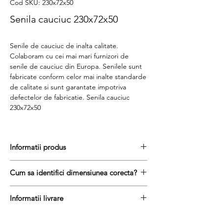
Cod SKU: 230x72x50
Senila cauciuc 230x72x50
Senile de cauciuc de inalta calitate.
Colaboram cu cei mai mari furnizori de
senile de cauciuc din Europa. Senilele sunt
fabricate conform celor mai inalte standarde
de calitate si sunt garantate impotriva
defectelor de fabricatie. Senila cauciuc
230x72x50
Informatii produs
Pretul include TVA (19%) fară costurile de
Cum sa identifici dimensiunea corecta?
livrare
Disponibilitate : stoc
Pentru a afla dimensiunea senilei de
Produs aftermarket
Informatii livrare
cauciuc, urmati acesti trei pasi simpli:
Stocul si pretul afisat nu se actualizeaza in
masurați latimea senilei in mm = prima
Termenul de livrare pentru senilele de
timp real si reprezinta stocul si pretul