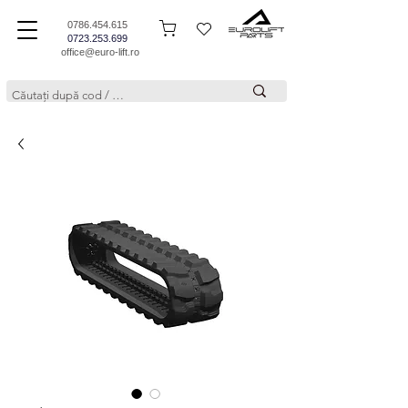
0786.454.615
0723.253.699
office@euro-lift.ro