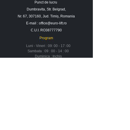
Punct de lucru
Dumbravita, Str. Belgrad,
Nr. 67, 307160, Jud. Timiș, Romania
E-mail :
office@euro-lift.ro
C.U.I. RO38777790
Program
Luni - Vineri : 09: 00 - 17: 00
Sambata : 09 : 00 - 14 : 00
Duminica : Inchis
Contact
Despre noi
Urmareste-ne in social media