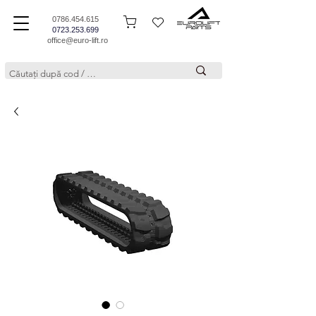
0786.454.615
0723.253.699
office@euro-lift.ro