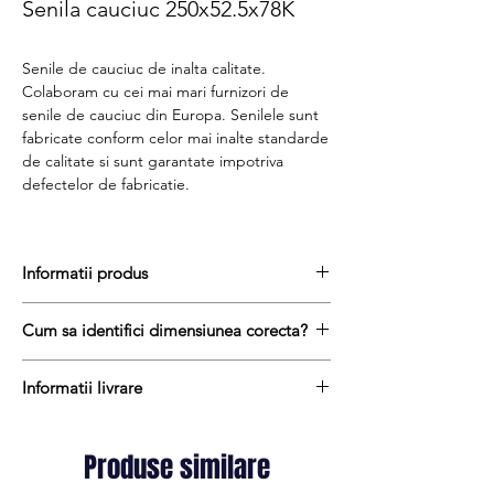
Senila cauciuc 250x52.5x78K
Senile de cauciuc de inalta calitate.
Colaboram cu cei mai mari furnizori de
senile de cauciuc din Europa. Senilele sunt
fabricate conform celor mai inalte standarde
de calitate si sunt garantate impotriva
defectelor de fabricatie.
Informatii produs
Senile de cauciuc sunt realizate dintr-
Cum sa identifici dimensiunea corecta?
un amestec de cauciuc natural si cauciuc
sintetic cu adaos de substante chimice anti-
Pentru a afla dimensiunea senilei de
abrazive pentru a reduce rata de uzura prin
Informatii livrare
cauciuc, urmati acesti trei pasi simpli:
frecare pe unele suprafețe abrazive sau
masurați latimea senilei in mm = prima
Termenul de livrare pentru senilele de
compacte.
masuratoare de ex. 250 mm
cauciuc variaza intre 1 si 10 zile lucratoare.
In interiorul sinelor de cauciuc gasim un
Produse similare
masurati distanta dintre centrul dintelui
Transportul este gratuit oriunde in Romania
miez format din cabluri de otel de
si centrul urmatorului dinte = a doua