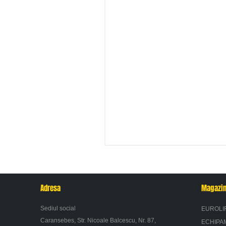
Adresa
Magazi
Sediul social
EUROLI
Caransebes, Str. Nicoale Balcescu, Nr. 87,
ECHIPA