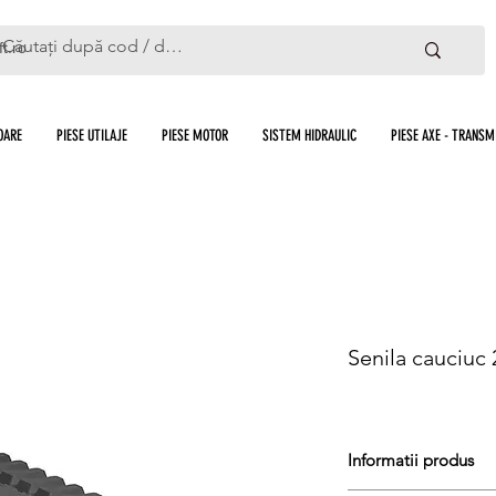
ft.ro
OARE
PIESE UTILAJE
PIESE MOTOR
SISTEM HIDRAULIC
PIESE AXE - TRANSMI
Senila cauciuc
Informatii produs