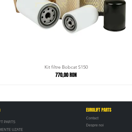
Kit filtre Bobcat S150
Preț
770,00 RON
n
EUROLIFT PARTS
Contact
FT PARTS
Despre noi
MENTE UZATE