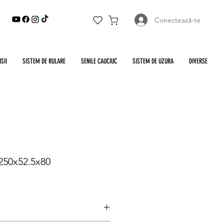
Conectează-te
SII
SISTEM DE RULARE
SENILE CAUCIUC
SISTEM DE UZURA
DIVERSE
 250x52.5x80