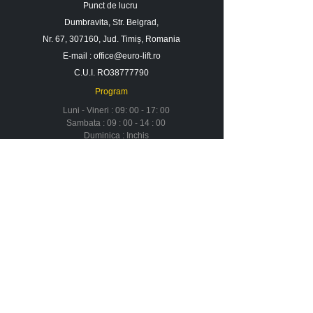
Punct de lucru
Dumbravita, Str. Belgrad,
Nr. 67, 307160, Jud. Timiș, Romania
E-mail :
office@euro-lift.ro
C.U.I. RO38777790
Program
Luni - Vineri : 09: 00 - 17: 00
Sambata : 09 : 00 - 14 : 00
Duminica : Inchis
Contact
Despre noi
Urmareste-ne in social media