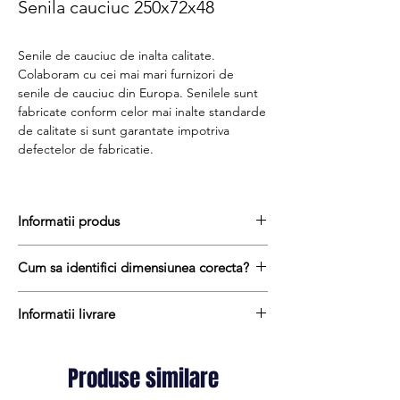
Senila cauciuc 250x72x48
Senile de cauciuc de inalta calitate.
Colaboram cu cei mai mari furnizori de
senile de cauciuc din Europa. Senilele sunt
fabricate conform celor mai inalte standarde
de calitate si sunt garantate impotriva
defectelor de fabricatie.
Informatii produs
Senile de cauciuc sunt realizate dintr-
Cum sa identifici dimensiunea corecta?
un amestec de cauciuc natural si cauciuc
sintetic cu adaos de substante chimice anti-
Pentru a afla dimensiunea senilei de
abrazive pentru a reduce rata de uzura prin
Informatii livrare
cauciuc, urmati acesti trei pasi simpli:
frecare pe unele suprafețe abrazive sau
masurați latimea senilei in mm = prima
Termenul de livrare pentru senilele de
compacte.
masuratoare de ex. 250 mm
cauciuc variaza intre 1 si 10 zile lucratoare.
In interiorul sinelor de cauciuc gasim un
Produse similare
masurati distanta dintre centrul dintelui
Transportul este gratuit oriunde in Romania
miez format din cabluri de otel de
si centrul urmatorului dinte = a doua