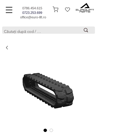
0786.454.615
0723.253.699
office@euro-lift.ro