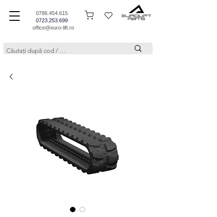
0786.454.615
0723.253.699
office@euro-lift.ro