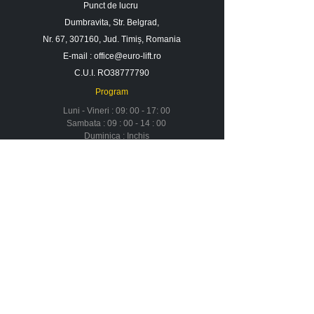
Punct de lucru
Dumbravita, Str. Belgrad,
Nr. 67, 307160, Jud. Timiș, Romania
E-mail :
office@euro-lift.ro
C.U.I. RO38777790
Program
Luni - Vineri : 09: 00 - 17: 00
Sambata : 09 : 00 - 14 : 00
Duminica : Inchis
Contact
Despre noi
Urmareste-ne in social media