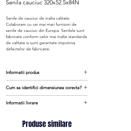
Senila cauciuc 320x52.5x84N
Senile de cauciuc de inalta calitate.
Colaboram cu cei mai mari furnizori de
senile de cauciuc din Europa. Senilele sunt
fabricate conform celor mai inalte standarde
de calitate si sunt garantate impotriva
defectelor de fabricatie.
Informatii produs
Senile de cauciuc sunt realizate dintr-
Cum sa identifici dimensiunea corecta?
un amestec de cauciuc natural si cauciuc
sintetic cu adaos de substante chimice anti-
Pentru a afla dimensiunea senilei de
abrazive pentru a reduce rata de uzura prin
Informatii livrare
cauciuc, urmati acesti trei pasi simpli:
frecare pe unele suprafețe abrazive sau
masurați latimea senilei in mm = prima
Termenul de livrare pentru senilele de
compacte.
masuratoare de ex. 320 mm
cauciuc variaza intre 1 si 10 zile lucratoare.
In interiorul sinelor de cauciuc gasim un
Produse similare
masurati distanta dintre centrul dintelui
Transportul este gratuit oriunde in Romania
miez format din cabluri de otel de
si centrul urmatorului dinte = a doua