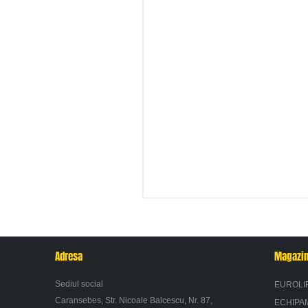
Adresa
Magazi
Sediul social
EUROLI
Caransebes, Str. Nicoale Balcescu, Nr. 87,
ECHIPA