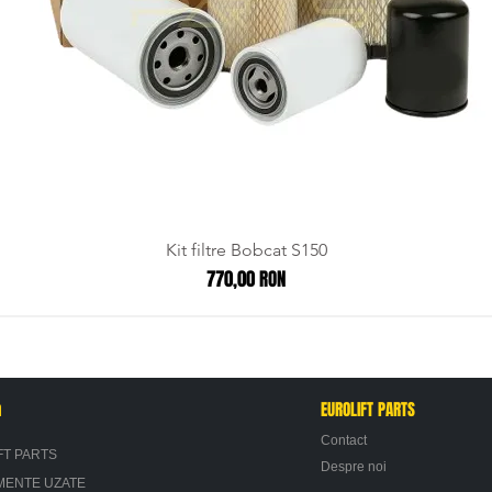
Kit filtre Bobcat S150
Preț
770,00 RON
n
EUROLIFT PARTS
Contact
FT PARTS
Despre noi
MENTE UZATE