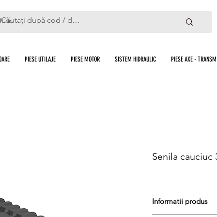
ft.ro
OARE
PIESE UTILAJE
PIESE MOTOR
SISTEM HIDRAULIC
PIESE AXE - TRANSMI
Senila cauciuc
Informatii produs