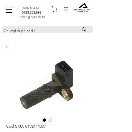
0786.454.615
0723.253.699
office@euro-lift.ro
Cod SKU: 0192114007