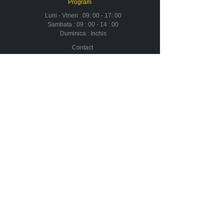
Program
Luni - Vineri : 09: 00 - 17: 00
Sambata : 09 : 00 - 14 : 00
Duminica : Inchis
Contact
Despre noi
Urmareste-ne in social media
Newsletter
Nu rata ofertele si promotiile noastre
Aboneaza-te