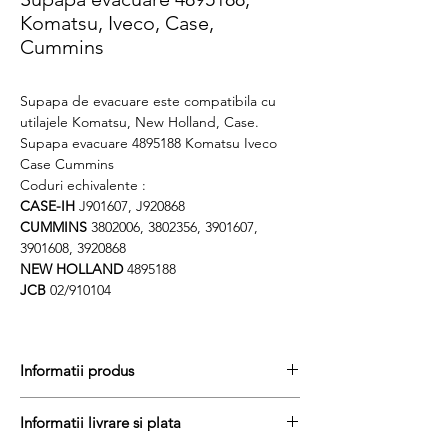
Komatsu, Iveco, Case,
Cummins
Supapa de evacuare este compatibila cu
utilajele Komatsu, New Holland, Case.
Supapa evacuare 4895188 Komatsu Iveco
Case Cummins
Coduri echivalente :
CASE-IH
J901607, J920868
CUMMINS
3802006, 3802356, 3901607,
3901608, 3920868
NEW HOLLAND
4895188
JCB
02/910104
Informatii produs
Pretul include TVA (19%) fară costurile de
Informatii livrare si plata
livrare