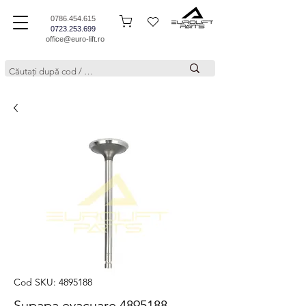
0786.454.615
0723.253.699
office@euro-lift.ro
Cod SKU: 4895188
Supapa evacuare 4895188,