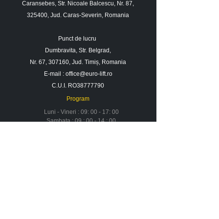
Caransebes, Str. Nicoale Balcescu, Nr. 87,
325400, Jud. Caras-Severin, Romania
Punct de lucru
Dumbravita, Str. Belgrad,
Nr. 67, 307160, Jud. Timiș, Romania
E-mail :
office@euro-lift.ro
C.U.I. RO38777790
Program
Luni - Vineri : 09: 00 - 17: 00
Sambata : 09 : 00 - 14 : 00
Duminica : Inchis
Contact
Despre noi
Urmareste-ne in social media