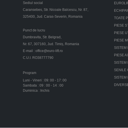
Sediul social
EUROLI
Caransebes, Str. Nicoale Balcescu, Nr. 87,
ECHIPA
325400, Jud. Caras-Severin, Romania
TOATE 
PIESE S
Punct de lucru
PIESE U
Dumbravita, Str. Belgrad,
PIESE 
Nr. 67, 307160, Jud. Timiș, Romania
SISTEM 
E-mail :
office@euro-lift.ro
PIESE A
C.U.I. RO38777790
SISTEM
SENILE
Program
SISTEM
Luni - Vineri : 09: 00 - 17: 00
DIVERS
Sambata : 09 : 00 - 14 : 00
Duminica : Inchis