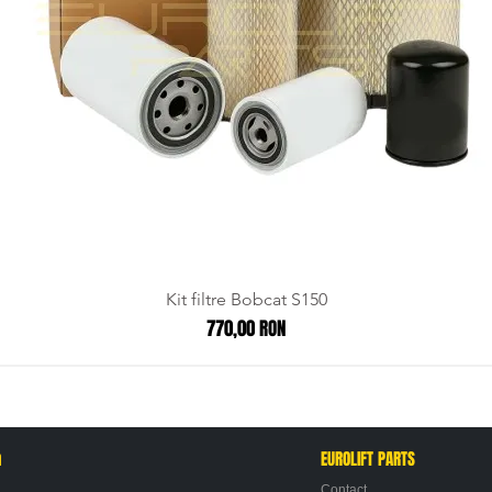
Kit filtre Bobcat S150
Preț
770,00 RON
n
EUROLIFT PARTS
Contact