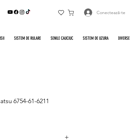
Conectează-te
SII
SISTEM DE RULARE
SENILE CAUCIUC
SISTEM DE UZURA
DIVERSE
atsu 6754-61-6211