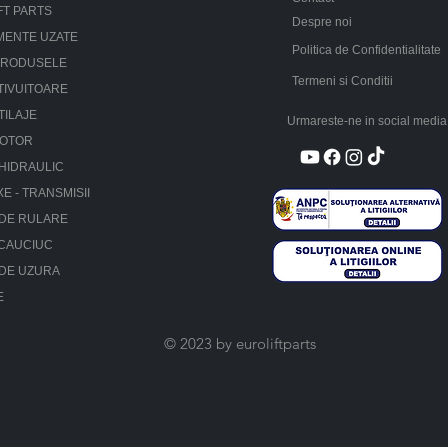
FT PARTS
Despre noi
MENTE UZATE
Politica de Confidentialitate
PRODUSELE
Termeni si Conditii
TIVUITOARE
TILAJE
Urmareste-ne in social media
MOTOR
HIDRAULIC
XE - TRANSMISII
 DE RULARE
 CAUCIUC
 DE UZURA
E
© 2023 by euroliftparts