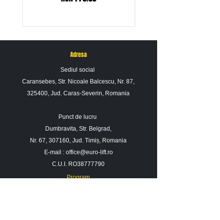
Adresa
Sediul social
Caransebes, Str. Nicoale Balcescu, Nr. 87,
325400, Jud. Caras-Severin, Romania
Punct de lucru
Dumbravita, Str. Belgrad,
Nr. 67, 307160, Jud. Timiș, Romania
E-mail :
office@euro-lift.ro
C.U.I. RO38777790
Program
Luni - Vineri : 09: 00 - 17: 00
Sambata : 09 : 00 - 14 : 00
Duminica : Inchis