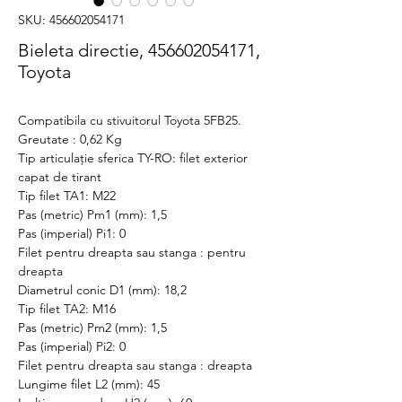
SKU: 456602054171
Bieleta directie, 456602054171,
Toyota
Compatibila cu stivuitorul Toyota 5FB25.
Greutate : 0,62 Kg
Tip articulație sferica TY-RO: filet exterior
capat de tirant
Tip filet TA1: M22
Pas (metric) Pm1 (mm): 1,5
Pas (imperial) Pi1: 0
Filet pentru dreapta sau stanga : pentru
dreapta
Diametrul conic D1 (mm): 18,2
Tip filet TA2: M16
Pas (metric) Pm2 (mm): 1,5
Pas (imperial) Pi2: 0
Filet pentru dreapta sau stanga : dreapta
Lungime filet L2 (mm): 45