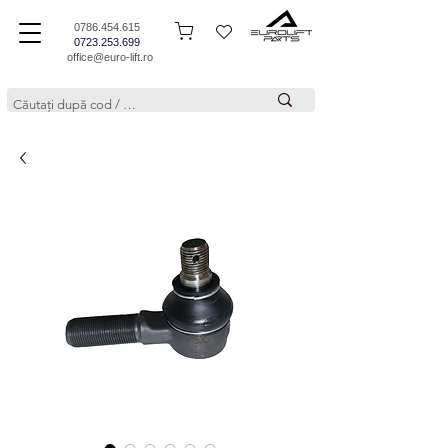
0786.454.615
0723.253.699
office@euro-lift.ro