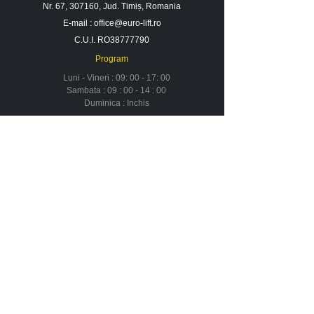
Nr. 67, 307160, Jud. Timiș, Romania
E-mail :
office@euro-lift.ro
C.U.I. RO38777790
Program
Luni - Vineri : 09: 00 - 17: 00
Sambata : 09 : 00 - 14 : 00
Duminica : Inchis
Contact
Despre noi
Urmareste-ne in social media
Newsletter
Nu rata ofertele si promotiile noastre
Aboneaza-te