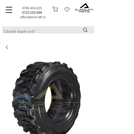
0786.454.615
0723.253.699
office@euro-lift.ro