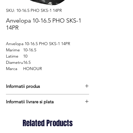
SKU: 10-16.5 PHO SKS-1 14PR
Anvelopa 10-16.5 PHO SKS-1
14PR
Anvelopa 10-16.5 PHO SKS-1 14PR
Marime
10-16.5
Latime
10
Diametru
16.5
Marca
HONOUR
Informatii produs
Pretul include TVA (19%) fară costurile de
Informatii livrare si plata
livrare
Termen de livrare : 2 - 3 zile
Produsele din stoc sunt, in general,
Produs HONOUR
expediate in termen de 1 - 2 zile lucratoare
Related Products
Cod produs : 10-16.5
iar termenul de livrare pentru produsele
Stocul si pretul afisat nu se actualizeaza in
aduse la comanda variaza intre 1 si 15