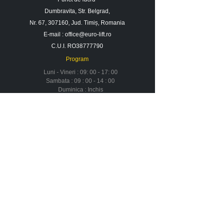
Dumbravita, Str. Belgrad,
Nr. 67, 307160, Jud. Timiș, Romania
E-mail :
office@euro-lift.ro
C.U.I. RO38777790
Program
Luni - Vineri : 09: 00 - 17: 00
Sambata : 09 : 00 - 14 : 00
Duminica : Inchis
Contact
Despre noi
Urmareste-ne in social media
Newsletter