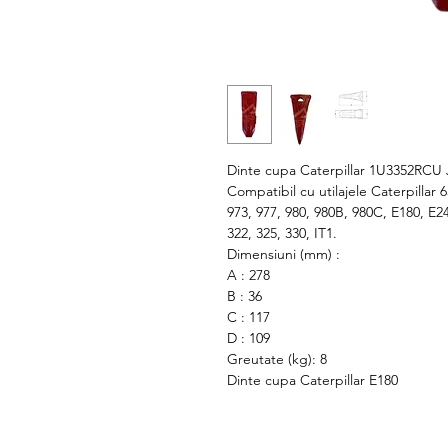
Dinte cupa Caterpillar 1U3352RCU 
Compatibil cu utilajele Caterpillar 
973, 977, 980, 980B, 980C, E180, E2
322, 325, 330, IT1.
Dimensiuni (mm) :
A : 278
B : 36
C : 117
D : 109
Greutate (kg): 8
Dinte cupa Caterpillar E180