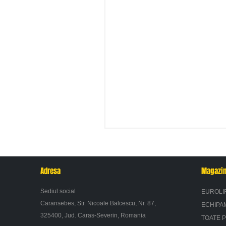
Adresa
Magazi
Sediul social
EUROLI
Caransebes, Str. Nicoale Balcescu, Nr. 87,
ECHIPA
325400, Jud. Caras-Severin, Romania
TOATE 