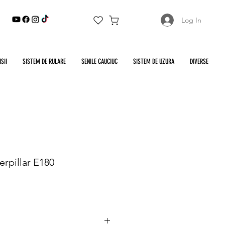
Log In
SII
SISTEM DE RULARE
SENILE CAUCIUC
SISTEM DE UZURA
DIVERSE
erpillar E180