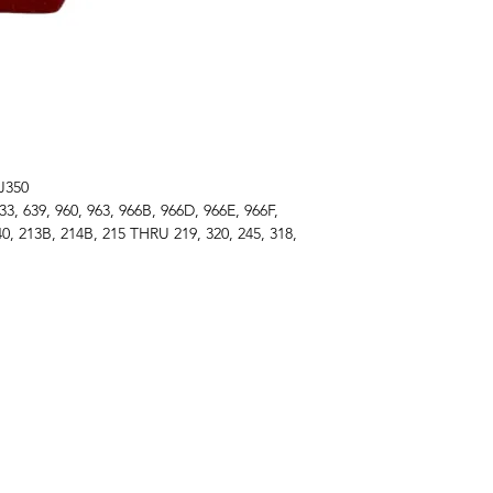
J350
633, 639, 960, 963, 966B, 966D, 966E, 966F,
40, 213B, 214B, 215 THRU 219, 320, 245, 318,