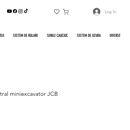
Log In
SII
SISTEM DE RULARE
SENILE CAUCIUC
SISTEM DE UZURA
DIVERSE
tral miniexcavator JCB