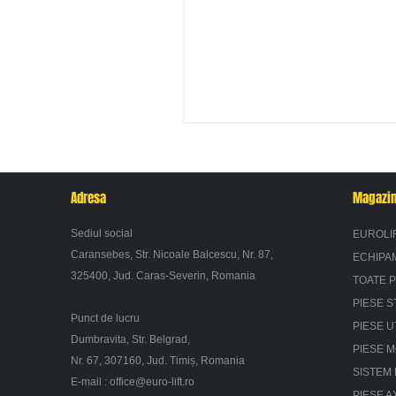
Adresa
Magazi
Sediul social
EUROLI
Caransebes, Str. Nicoale Balcescu, Nr. 87,
ECHIPA
325400, Jud. Caras-Severin, Romania
TOATE 
PIESE S
Punct de lucru
PIESE U
Dumbravita, Str. Belgrad,
PIESE 
Nr. 67, 307160, Jud. Timiș, Romania
SISTEM 
E-mail :
office@euro-lift.ro
PIESE A