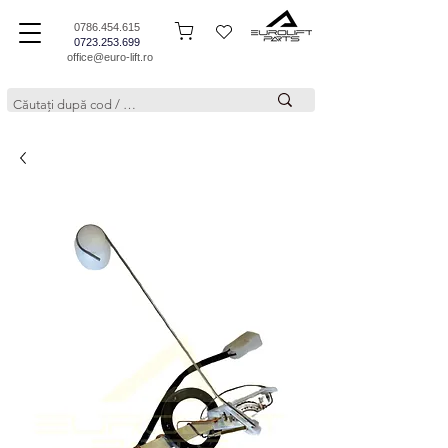
0786.454.615
0723.253.699
office@euro-lift.ro