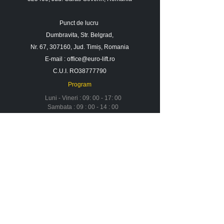
Punct de lucru
Dumbravita, Str. Belgrad,
Nr. 67, 307160, Jud. Timiș, Romania
E-mail :
office@euro-lift.ro
C.U.I. RO38777790
Program
Luni - Vineri : 09: 00 - 17: 00
Sambata : 09 : 00 - 14 : 00
Duminica : Inchis
Contact
Despre noi
Urmareste-ne in social media