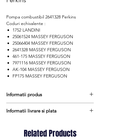
Perkins
Pompa combustibil 2641328 Perkins
Coduri echivalente :
1752 LANDINI
25061524 MASSEY FERGUSON
25066404 MASSEY FERGUSON
2641328 MASSEY FERGUSON
461-175 MASSEY FERGUSON
7971116 MASSEY FERGUSON
AK-104 MASSEY FERGUSON
FP175 MASSEY FERGUSON
Informatii produs
Pretul include TVA (19%) fară costurile de
Informatii livrare si plata
livrare
Termen de livrare : stoc
Produsele din stoc sunt, in general,
Produs aftermarket
expediate in termen de 1 - 2 zile lucratoare
Related Products
Cod produs : 2641328
iar termenul de livrare pentru produsele
Stocul si pretul afisat nu se actualizeaza in