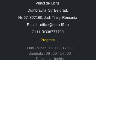
Punct de lucru
Dumbravita, Str. Belgrad,
Nr. 67, 307160, Jud. Timiș, Romania
E-mail :
office@euro-lift.ro
C.U.I. RO38777790
Program
Luni - Vineri : 09: 00 - 17: 00
Sambata : 09 : 00 - 14 : 00
Duminica : Inchis
Contact
Despre noi
Urmareste-ne in social media