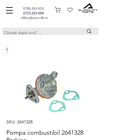
0786.454.615
0723.253.699
office@euro-lift.ro
SKU: 2641328
Pompa combustibil 2641328